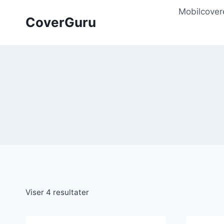
Skip
Mobilcover
to
CoverGuru
content
Viser 4 resultater