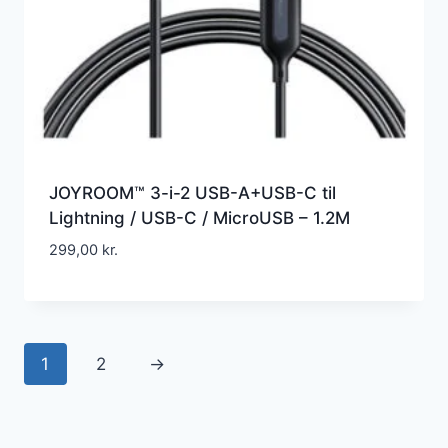
JOYROOM™ 3-i-2 USB-A+USB-C til
Lightning / USB-C / MicroUSB – 1.2M
299,00
kr.
1
2
→