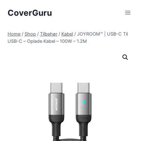
Skip
CoverGuru
to
content
Home
/
Shop
/
Tilbehør
/
Kabel
/
JOYROOM™ | USB-C Til
USB-C – Oplade Kabel – 100W – 1.2M