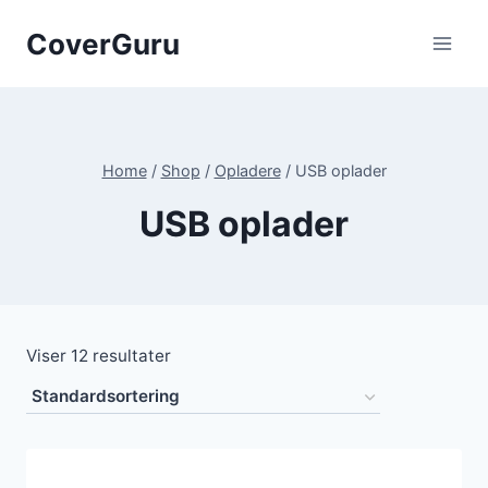
Skip
CoverGuru
to
content
Home
/
Shop
/
Opladere
/
USB oplader
USB oplader
Viser 12 resultater