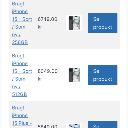
Brugt
iPhone
Se
15 - Sort
6749.00
/ Som
kr
produkt
ny /
256GB
Brugt
iPhone
Se
15 - Sort
8049.00
/ Som
kr
produkt
ny /
512GB
Brugt
iPhone
15 Plus -
Se
5849.00