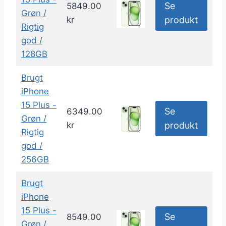
Se
5849.00
Grøn /
kr
produkt
Rigtig
god /
128GB
Brugt
iPhone
15 Plus -
Se
6349.00
Grøn /
kr
produkt
Rigtig
god /
256GB
Brugt
iPhone
15 Plus -
Se
8549.00
Grøn /