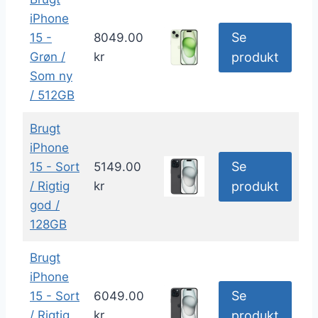
iPhone
Se
15 -
8049.00
Grøn /
kr
produkt
Som ny
/ 512GB
Brugt
iPhone
Se
15 - Sort
5149.00
/ Rigtig
kr
produkt
god /
128GB
Brugt
iPhone
Se
15 - Sort
6049.00
/ Rigtig
kr
produkt