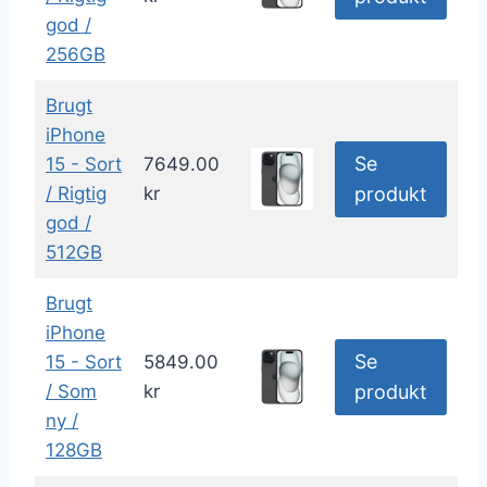
god /
256GB
Brugt
iPhone
Se
15 - Sort
7649.00
/ Rigtig
kr
produkt
god /
512GB
Brugt
iPhone
Se
15 - Sort
5849.00
/ Som
kr
produkt
ny /
128GB