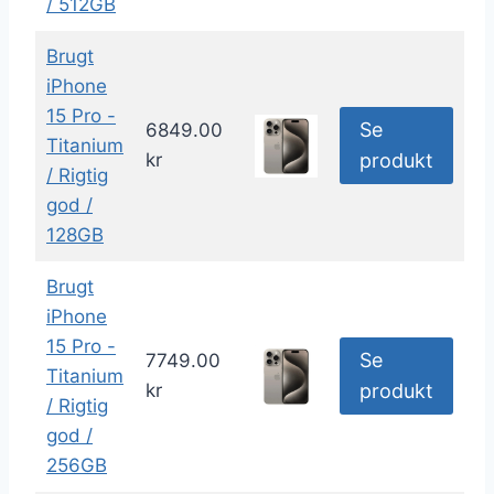
/ 512GB
Brugt
iPhone
15 Pro -
Se
6849.00
Titanium
kr
produkt
/ Rigtig
god /
128GB
Brugt
iPhone
15 Pro -
Se
7749.00
Titanium
kr
produkt
/ Rigtig
god /
256GB