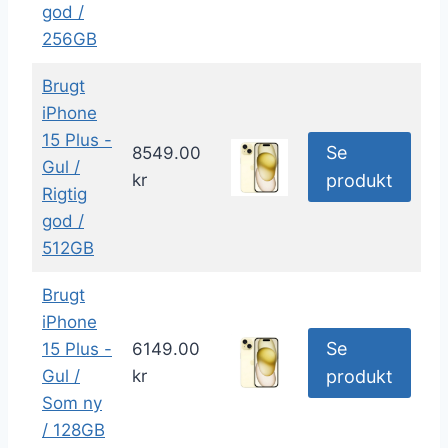
god /
256GB
Brugt
iPhone
15 Plus -
Se
8549.00
Gul /
kr
produkt
Rigtig
god /
512GB
Brugt
iPhone
Se
15 Plus -
6149.00
Gul /
kr
produkt
Som ny
/ 128GB