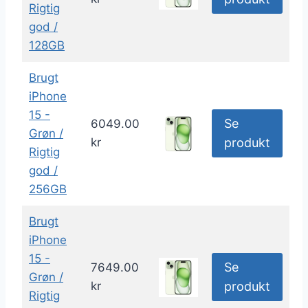
Rigtig
god /
128GB
Brugt
iPhone
15 -
Se
6049.00
Grøn /
kr
produkt
Rigtig
god /
256GB
Brugt
iPhone
15 -
Se
7649.00
Grøn /
kr
produkt
Rigtig