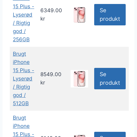
15 Plus -
Se
6349.00
Lyserød
kr
produkt
/ Rigtig
god /
256GB
Brugt
iPhone
15 Plus -
Se
8549.00
Lyserød
kr
produkt
/ Rigtig
god /
512GB
Brugt
iPhone
15 Plus -