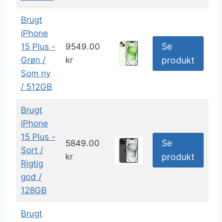
Brugt
iPhone
Se
15 Plus -
9549.00
Grøn /
kr
produkt
Som ny
/ 512GB
Brugt
iPhone
15 Plus -
Se
5849.00
Sort /
kr
produkt
Rigtig
god /
128GB
Brugt