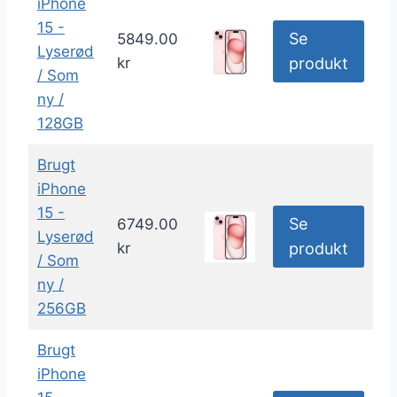
iPhone
15 -
Se
5849.00
Lyserød
kr
produkt
/ Som
ny /
128GB
Brugt
iPhone
15 -
Se
6749.00
Lyserød
kr
produkt
/ Som
ny /
256GB
Brugt
iPhone