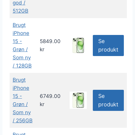
god /
512GB
Brugt
iPhone
Se
15 -
5849.00
Grøn /
kr
produkt
Som ny
/ 128GB
Brugt
iPhone
Se
15 -
6749.00
Grøn /
kr
produkt
Som ny
/ 256GB
Brugt