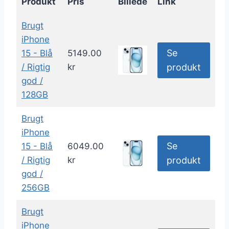
Produkt
Pris
Billede
Link
Brugt
iPhone
Se
15 - Blå
5149.00
/ Rigtig
kr
produkt
god /
128GB
Brugt
iPhone
Se
15 - Blå
6049.00
/ Rigtig
kr
produkt
god /
256GB
Brugt
iPhone