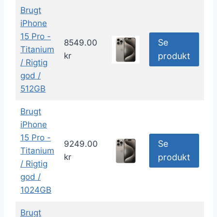
Brugt
iPhone
15 Pro -
Se
8549.00
Titanium
kr
produkt
/ Rigtig
god /
512GB
Brugt
iPhone
15 Pro -
Se
9249.00
Titanium
kr
produkt
/ Rigtig
god /
1024GB
Brugt