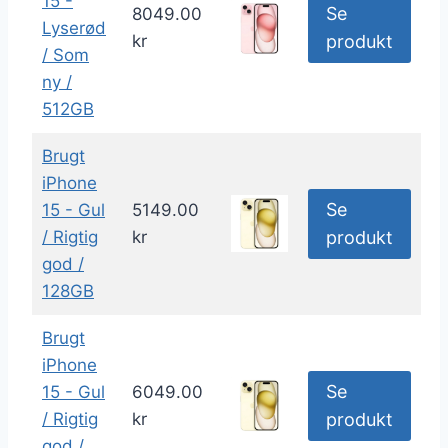
15 -
Se
8049.00
Lyserød
kr
produkt
/ Som
ny /
512GB
Brugt
iPhone
Se
15 - Gul
5149.00
/ Rigtig
kr
produkt
god /
128GB
Brugt
iPhone
Se
15 - Gul
6049.00
/ Rigtig
kr
produkt
god /