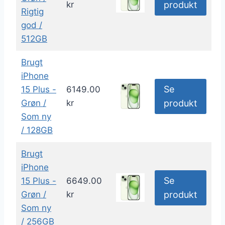
kr
produkt
Rigtig
god /
512GB
Brugt
iPhone
Se
15 Plus -
6149.00
Grøn /
kr
produkt
Som ny
/ 128GB
Brugt
iPhone
Se
15 Plus -
6649.00
Grøn /
kr
produkt
Som ny
/ 256GB