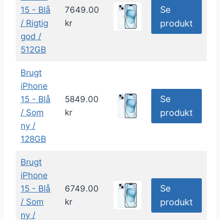
Se
15 - Blå
7649.00
/ Rigtig
kr
produkt
god /
512GB
Brugt
iPhone
Se
15 - Blå
5849.00
/ Som
kr
produkt
ny /
128GB
Brugt
iPhone
Se
15 - Blå
6749.00
/ Som
kr
produkt
ny /