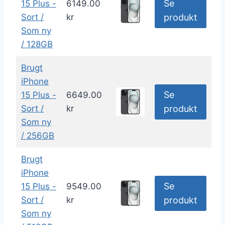
Se
15 Plus -
6149.00
Sort /
kr
produkt
Som ny
/ 128GB
Brugt
iPhone
Se
15 Plus -
6649.00
Sort /
kr
produkt
Som ny
/ 256GB
Brugt
iPhone
Se
15 Plus -
9549.00
Sort /
kr
produkt
Som ny