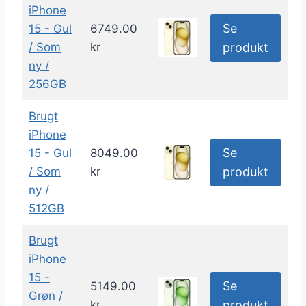
iPhone
Se
15 - Gul
6749.00
/ Som
kr
produkt
ny /
256GB
Brugt
iPhone
Se
15 - Gul
8049.00
/ Som
kr
produkt
ny /
512GB
Brugt
iPhone
15 -
Se
5149.00
Grøn /
kr
produkt