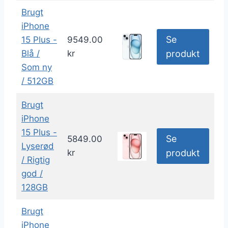
Brugt
iPhone
Se
15 Plus -
9549.00
Blå /
kr
produkt
Som ny
/ 512GB
Brugt
iPhone
15 Plus -
Se
5849.00
Lyserød
kr
produkt
/ Rigtig
god /
128GB
Brugt
iPhone