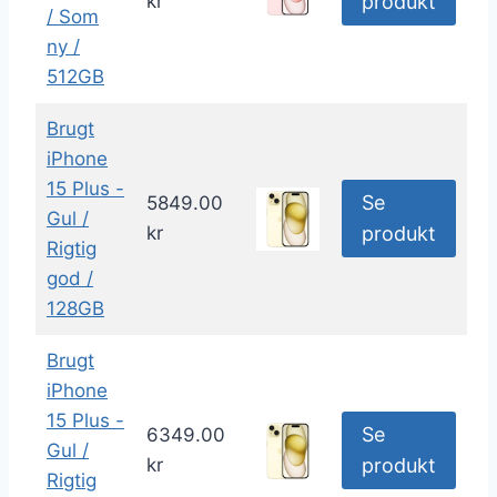
kr
produkt
/ Som
ny /
512GB
Brugt
iPhone
15 Plus -
Se
5849.00
Gul /
kr
produkt
Rigtig
god /
128GB
Brugt
iPhone
15 Plus -
Se
6349.00
Gul /
kr
produkt
Rigtig