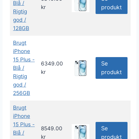
Blå /
kr
produkt
Rigtig
god /
128GB
Brugt
iPhone
15 Plus -
Se
6349.00
Blå /
kr
produkt
Rigtig
god /
256GB
Brugt
iPhone
15 Plus -
Se
8549.00
Blå /
kr
produkt