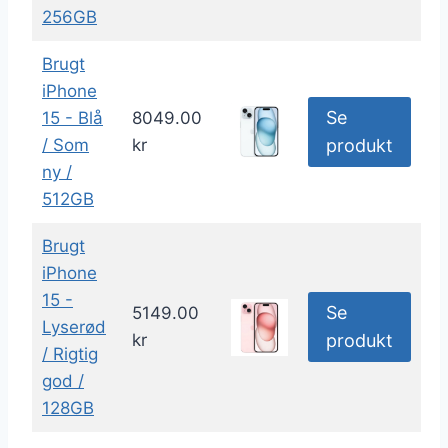
256GB
Brugt
iPhone
Se
15 - Blå
8049.00
/ Som
kr
produkt
ny /
512GB
Brugt
iPhone
15 -
Se
5149.00
Lyserød
kr
produkt
/ Rigtig
god /
128GB