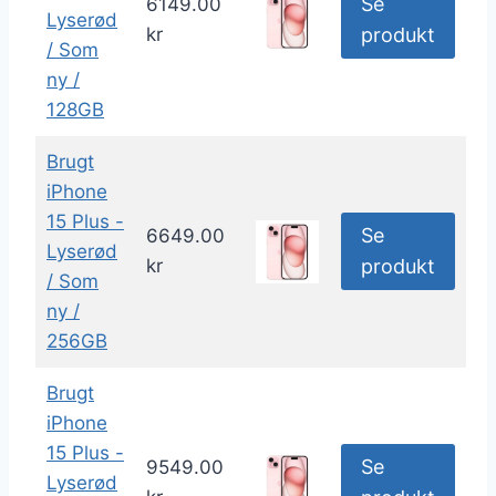
Se
6149.00
Lyserød
kr
produkt
/ Som
ny /
128GB
Brugt
iPhone
15 Plus -
Se
6649.00
Lyserød
kr
produkt
/ Som
ny /
256GB
Brugt
iPhone
15 Plus -
Se
9549.00
Lyserød