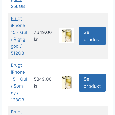
256GB
Brugt
iPhone
Se
15 - Gul
7649.00
/ Rigtig
kr
produkt
god /
512GB
Brugt
iPhone
Se
15 - Gul
5849.00
/ Som
kr
produkt
ny /
128GB
Brugt