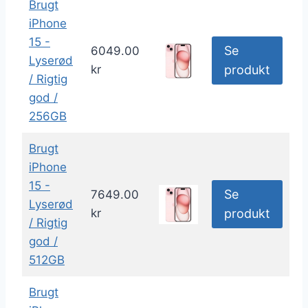
Brugt
iPhone
15 -
Se
6049.00
Lyserød
kr
produkt
/ Rigtig
god /
256GB
Brugt
iPhone
15 -
Se
7649.00
Lyserød
kr
produkt
/ Rigtig
god /
512GB
Brugt