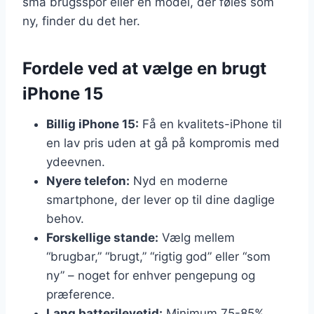
små brugsspor eller en model, der føles som
ny, finder du det her.
Fordele ved at vælge en brugt
iPhone 15
Billig iPhone 15:
Få en kvalitets-iPhone til
en lav pris uden at gå på kompromis med
ydeevnen.
Nyere telefon:
Nyd en moderne
smartphone, der lever op til dine daglige
behov.
Forskellige stande:
Vælg mellem
“brugbar,” “brugt,” “rigtig god” eller “som
ny” – noget for enhver pengepung og
præference.
Lang batterilevetid:
Minimum 75-85%