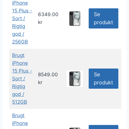
iPhone
15 Plus -
Se
6349.00
Sort /
kr
produkt
Rigtig
god /
256GB
Brugt
iPhone
15 Plus -
Se
8549.00
Sort /
kr
produkt
Rigtig
god /
512GB
Brugt
iPhone