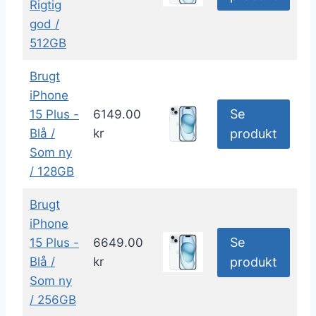
Rigtig
god /
512GB
Brugt
iPhone
Se
15 Plus -
6149.00
Blå /
kr
produkt
Som ny
/ 128GB
Brugt
iPhone
Se
15 Plus -
6649.00
Blå /
kr
produkt
Som ny
/ 256GB