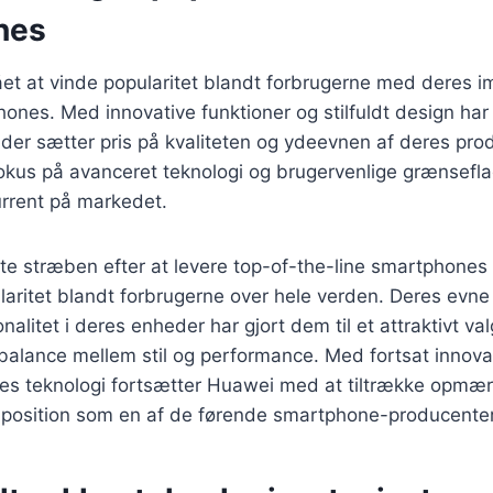
nes
et at vinde popularitet blandt forbrugerne med deres 
ones. Med innovative funktioner og stilfuldt design ha
der sætter pris på kvaliteten og ydeevnen af deres prod
kus på avanceret teknologi og brugervenlige grænsefla
urrent på markedet.
e stræben efter at levere top-of-the-line smartphones h
ularitet blandt forbrugerne over hele verden. Deres evne 
nalitet i deres enheder har gjort dem til et attraktivt va
balance mellem stil og performance. Med fortsat innova
res teknologi fortsætter Huawei med at tiltrække opm
position som en af de førende smartphone-producente