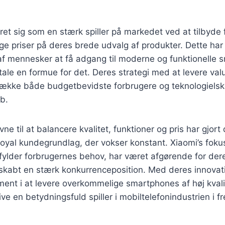
ret sig som en stærk spiller på markedet ved at tilbyde
e priser på deres brede udvalg af produkter. Dette har 
 af mennesker at få adgang til moderne og funktionelle
tale en formue for det. Deres strategi med at levere va
iltrække både budgetbevidste forbrugere og teknologiels
øb.
 til at balancere kvalitet, funktioner og pris har gjort 
oyal kundegrundlag, der vokser konstant. Xiaomi’s foku
fylder forbrugernes behov, har været afgørende for der
skabt en stærk konkurrenceposition. Med deres innovati
ent i at levere overkommelige smartphones af høj kvalite
live en betydningsfuld spiller i mobiltelefonindustrien i f