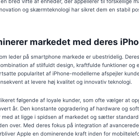
en bred vifte af enheder, der appellerer til forskellige m
novation og skærmteknologi har sikret dem en stabil pos
inerer markedet med deres iPh
 som leder på smartphone markede er ubestridelig. Dere
kombination af stilfuldt design, kraftfulde funktioner og
tsatte popularitet af iPhone-modellerne afspejler kundern
nsekvent at levere høj kvalitet og innovativ teknologi.
ikeret følgende af loyale kunder, som ofte vælger at opg
vert år. Den konstante opgradering af hardware og softw
 med at ligge i spidsen af markedet og sætter standard
en over. Med deres fokus på integration af avancerede
rbliver Apple en dominerende kraft inden for mobiltelef