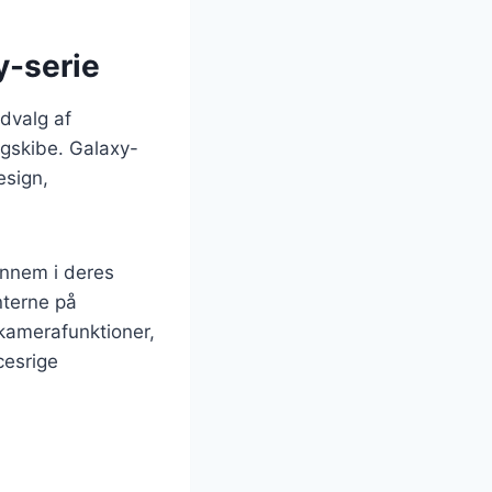
y-serie
dvalg af
gskibe. Galaxy-
esign,
ennem i deres
nterne på
kamerafunktioner,
cesrige