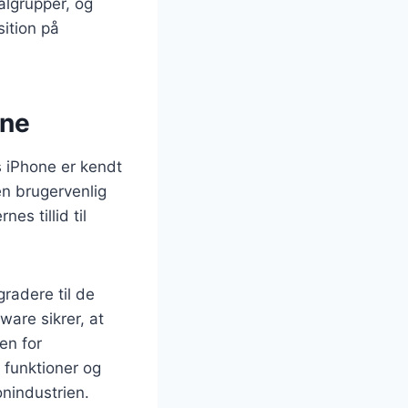
ålgrupper, og
ition på
one
s iPhone er kendt
 en brugervenlig
es tillid til
radere til de
are sikrer, at
en for
 funktioner og
onindustrien.