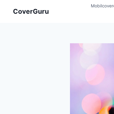
Skip
Mobilcover
to
CoverGuru
content