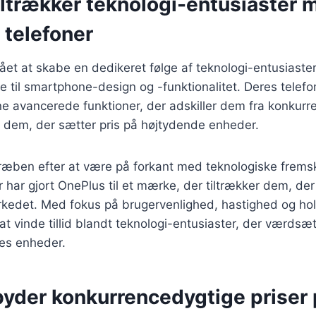
iltrækker teknologi-entusiaster 
 telefoner
ået at skabe en dedikeret følge af teknologi-entusiast
ge til smartphone-design og -funktionalitet. Deres telefo
ne avancerede funktioner, der adskiller dem fra konkurr
r dem, der sætter pris på højtydende enheder.
ræben efter at være på forkant med teknologiske fremsk
r har gjort OnePlus til et mærke, der tiltrækker dem, de
kedet. Med fokus på brugervenlighed, hastighed og ho
t vinde tillid blandt teknologi-entusiaster, der værdsæt
res enheder.
byder konkurrencedygtige priser