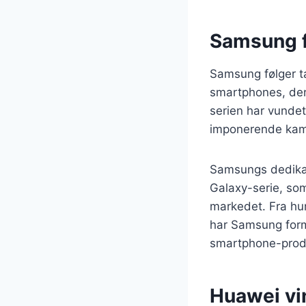
Samsung f
Samsung følger t
smartphones, der
serien har vundet
imponerende kame
Samsungs dedikati
Galaxy-serie, som
markedet. Fra hu
har Samsung form
smartphone-produ
Huawei vi