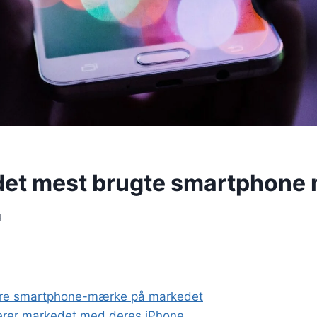
det mest brugte smartphone
4
re smartphone-mærke på markedet
erer markedet med deres iPhone