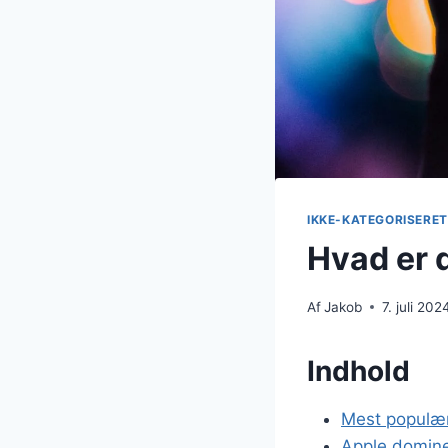
IKKE-KATEGORISERET
Hvad er 
Af
Jakob
7. juli 202
Indhold
Mest populæ
Apple domin