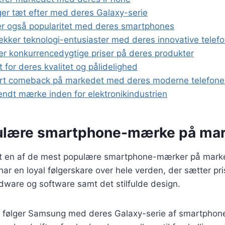
er tæt efter med deres Galaxy-serie
r også popularitet med deres smartphones
ækker teknologi-entusiaster med deres innovative telef
er konkurrencedygtige priser på deres produkter
 for deres kvalitet og pålidelighed
ort comeback på markedet med deres moderne telefone
endt mærke inden for elektronikindustrien
ulære smartphone-mærke på ma
dt en af de mest populære smartphone-mærker på mark
ar en loyal følgerskare over hele verden, der sætter pr
rdware og software samt det stilfulde design.
 følger Samsung med deres Galaxy-serie af smartphon