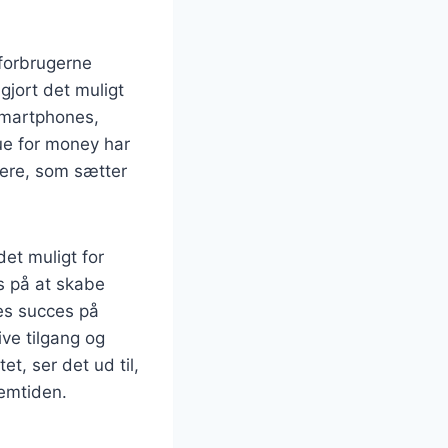
 forbrugerne
gjort det muligt
 smartphones,
lue for money har
kere, som sætter
det muligt for
s på at skabe
es succes på
ve tilgang og
t, ser det ud til,
remtiden.