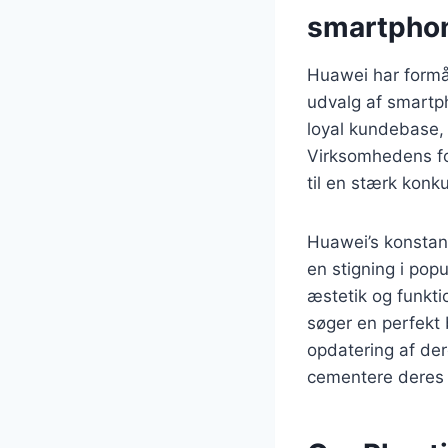
smartpho
Huawei har formå
udvalg af smartph
loyal kundebase, 
Virksomhedens fo
til en stærk konk
Huawei’s konstant
en stigning i pop
æstetik og funktio
søger en perfekt 
opdatering af de
cementere deres 