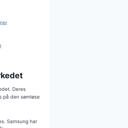
oner
r
rkedet
edet. Deres
is på den sømløse
es. Samsung har