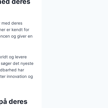
med deres
er med deres
ner er kendt for
encen og giver en
ridt og levere
r søger det nyeste
ldbarhed har
ter innovation og
 på deres