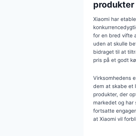
produkter
Xiaomi har etable
konkurrencedygtig
for en bred vifte
uden at skulle be
bidraget til at t
pris på et godt k
Virksomhedens evne
dem at skabe et l
produkter, der op
markedet og har 
fortsatte engagem
at Xiaomi vil forb