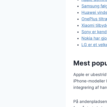
Samsung følg
Huawei vinde
OnePlus tiltr
Xiaomi tilbyd
Sony er kendt
Nokia har gj
LG er et velk
Mest pop
Apple er ubestri
iPhone-modeller h
integrering af ha
På andenpladsen