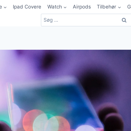
e
Ipad Covere
Watch
Airpods
Tilbehør
G