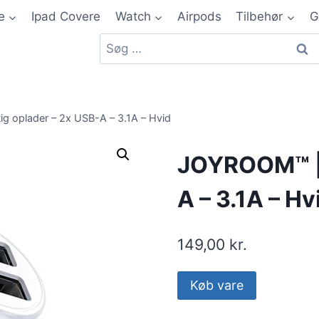
e
Ipad Covere
Watch
Airpods
Tilbehør
G
g oplader – 2x USB-A – 3.1A – Hvid
JOYROOM™ | 
A – 3.1A – Hv
149,00
kr.
Køb vare