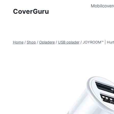
Skip
Mobilcover
to
CoverGuru
content
Home
/
Shop
/
Opladere
/
USB oplader
/
JOYROOM™ | Hurti