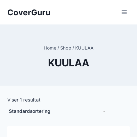
Skip
CoverGuru
to
content
Home
/
Shop
/
KUULAA
KUULAA
Viser 1 resultat