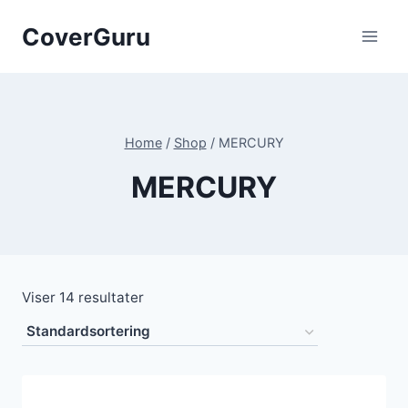
Skip
CoverGuru
to
content
Home
/
Shop
/
MERCURY
MERCURY
Viser 14 resultater