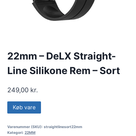
22mm – DeLX Straight-
Line Silikone Rem – Sort
249,00
kr.
Køb vare
Varenummer (SKU):
straightlinesort22mm
Kategori:
22MM