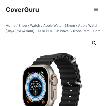
Skip
CoverGuru
to
content
Home
/
Shop
/
Watch
/
Apple Watch 38mm
/
Apple Watch
(38/40/SE/41mm) – DUX DUCIS® Wave Silikone Rem – Sort