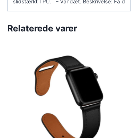
slidstærkt TPU. – Vandæt. Beskrivelse: Få d
Relaterede varer