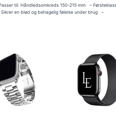
er til: Håndledsomkreds 150-215 mm – Førsteklasses l
 – Sikrer en blød og behagelig følelse under brug –