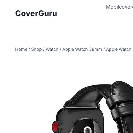
Skip
Mobilcover
to
CoverGuru
content
Home
/
Shop
/
Watch
/
Apple Watch 38mm
/
Apple Watch 