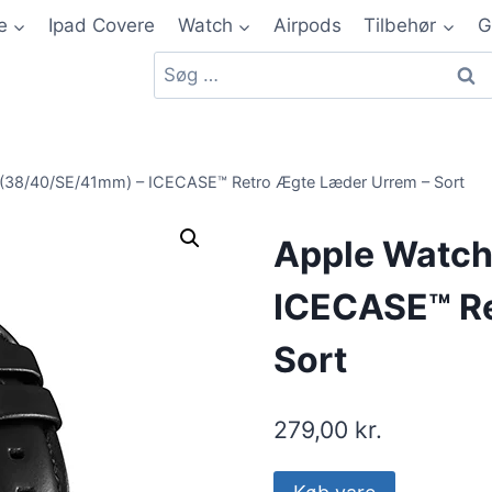
e
Ipad Covere
Watch
Airpods
Tilbehør
G
(38/40/SE/41mm) – ICECASE™ Retro Ægte Læder Urrem – Sort
Apple Watch
ICECASE™ Re
Sort
279,00
kr.