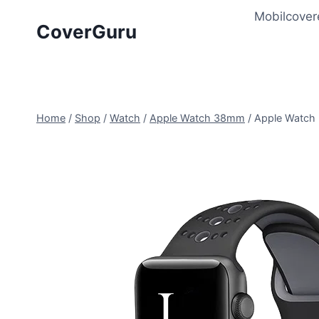
Skip
Mobilcover
to
CoverGuru
content
Home
/
Shop
/
Watch
/
Apple Watch 38mm
/
Apple Watch 