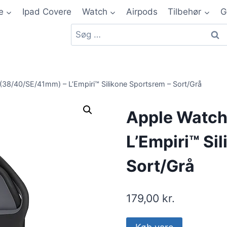
e
Ipad Covere
Watch
Airpods
Tilbehør
G
(38/40/SE/41mm) – L’Empiri™ Silikone Sportsrem – Sort/Grå
Apple Watch
L’Empiri™ Si
Sort/Grå
179,00
kr.