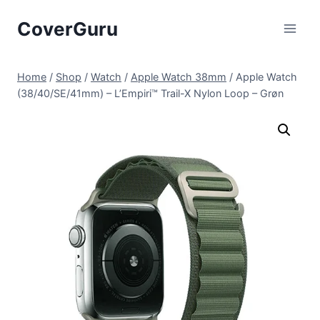
Skip
CoverGuru
to
content
Home
/
Shop
/
Watch
/
Apple Watch 38mm
/
Apple Watch
(38/40/SE/41mm) – L’Empiri™ Trail-X Nylon Loop – Grøn