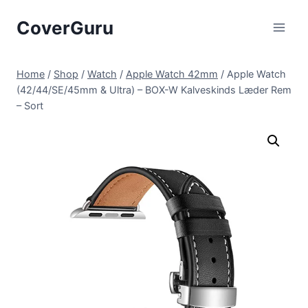
Skip
CoverGuru
to
content
Home
/
Shop
/
Watch
/
Apple Watch 42mm
/
Apple Watch
(42/44/SE/45mm & Ultra) – BOX-W Kalveskinds Læder Rem
– Sort