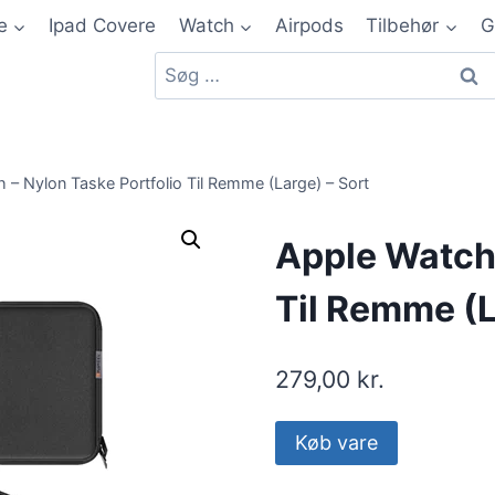
e
Ipad Covere
Watch
Airpods
Tilbehør
G
 – Nylon Taske Portfolio Til Remme (Large) – Sort
Apple Watch 
Til Remme (L
279,00
kr.
Køb vare