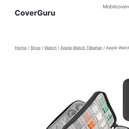
Skip
Mobilcover
to
CoverGuru
content
Home
/
Shop
/
Watch
/
Apple Watch Tilbehør
/
Apple Watch