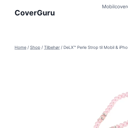
Skip
Mobilcover
to
CoverGuru
content
Home
/
Shop
/
Tilbehør
/
DeLX™ Perle Strop til Mobil & iPho