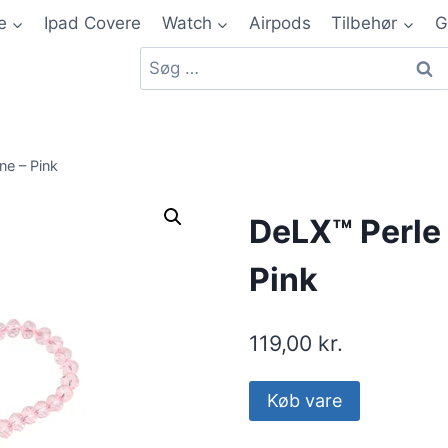
e
Ipad Covere
Watch
Airpods
Tilbehør
G
ne – Pink
DeLX™ Perle 
Pink
119,00
kr.
Køb vare