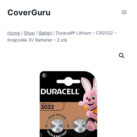
Skip
CoverGuru
to
content
Home
/
Shop
/
Batteri
/
Duracell® Lithium – CR2032 –
Knapcelle 3V Batterier – 2.stk