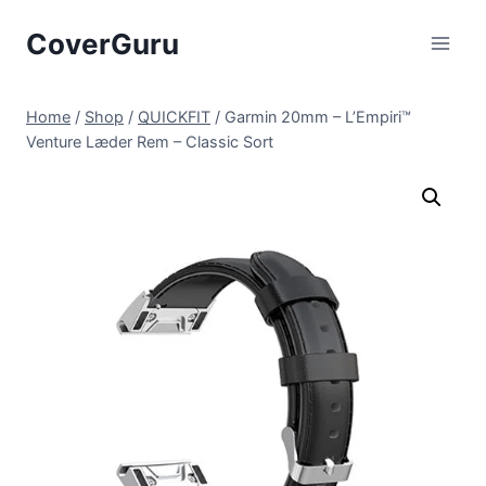
Skip
CoverGuru
to
content
Home
/
Shop
/
QUICKFIT
/
Garmin 20mm – L’Empiri™
Venture Læder Rem – Classic Sort