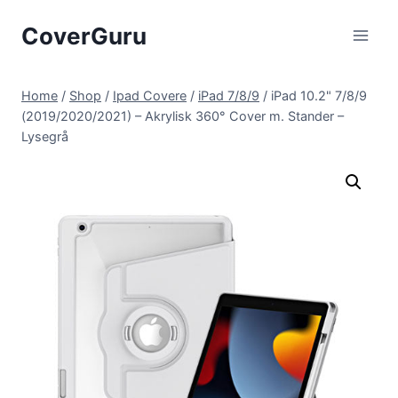
Skip
CoverGuru
to
content
Home
/
Shop
/
Ipad Covere
/
iPad 7/8/9
/
iPad 10.2" 7/8/9
(2019/2020/2021) – Akrylisk 360° Cover m. Stander –
Lysegrå