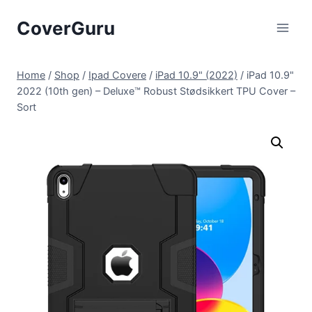
Skip
CoverGuru
to
content
Home
/
Shop
/
Ipad Covere
/
iPad 10.9" (2022)
/
iPad 10.9"
2022 (10th gen) – Deluxe™ Robust Stødsikkert TPU Cover –
Sort