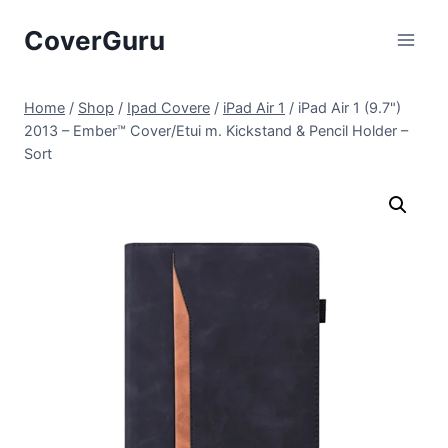
Skip
CoverGuru
to
content
Home
/
Shop
/
Ipad Covere
/
iPad Air 1
/
iPad Air 1 (9.7")
2013 – Ember™ Cover/Etui m. Kickstand & Pencil Holder –
Sort