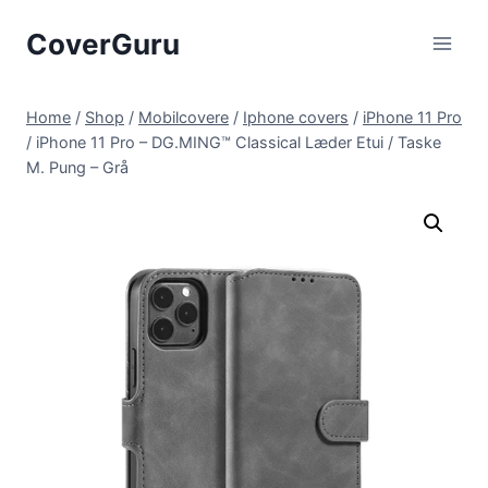
Skip
CoverGuru
to
content
Home
/
Shop
/
Mobilcovere
/
Iphone covers
/
iPhone 11 Pro
/
iPhone 11 Pro – DG.MING™ Classical Læder Etui / Taske
M. Pung – Grå