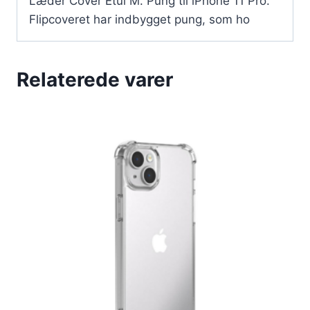
Læder Cover Etui M. Pung til iPhone 11 Pro.
Flipcoveret har indbygget pung, som ho
Relaterede varer