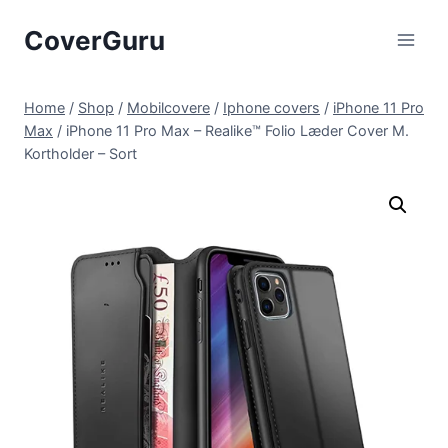
Skip
CoverGuru
to
content
Home
/
Shop
/
Mobilcovere
/
Iphone covers
/
iPhone 11 Pro
Max
/
iPhone 11 Pro Max – Realike™ Folio Læder Cover M.
Kortholder – Sort