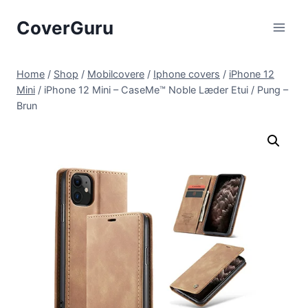
Skip
CoverGuru
to
content
Home
/
Shop
/
Mobilcovere
/
Iphone covers
/
iPhone 12
Mini
/
iPhone 12 Mini – CaseMe™ Noble Læder Etui / Pung –
Brun