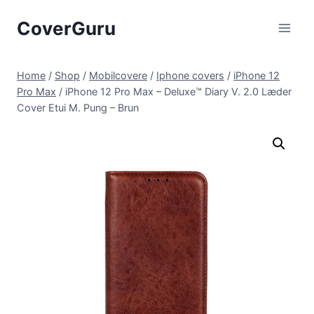
Skip
CoverGuru
to
content
Home
/
Shop
/
Mobilcovere
/
Iphone covers
/
iPhone 12
Pro Max
/
iPhone 12 Pro Max – Deluxe™ Diary V. 2.0 Læder
Cover Etui M. Pung – Brun