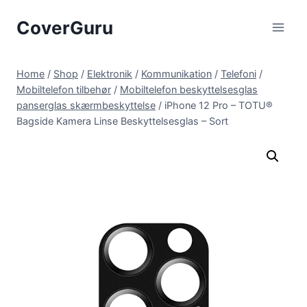
Skip
CoverGuru
to
content
Home
/
Shop
/
Elektronik
/
Kommunikation
/
Telefoni
/
Mobiltelefon tilbehør
/
Mobiltelefon beskyttelsesglas
panserglas skærmbeskyttelse
/
iPhone 12 Pro – TOTU®
Bagside Kamera Linse Beskyttelsesglas – Sort