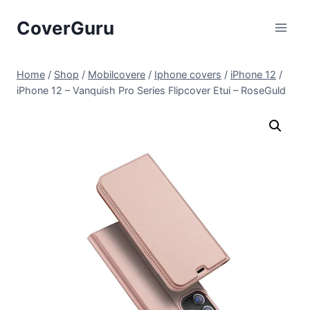
Skip
CoverGuru
to
content
Home
/
Shop
/
Mobilcovere
/
Iphone covers
/
iPhone 12
/
iPhone 12 – Vanquish Pro Series Flipcover Etui – RoseGuld