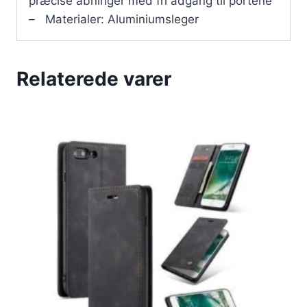
præcise åbninger med fri adgang til portene
– Materialer: Aluminiumsleger
Relaterede varer