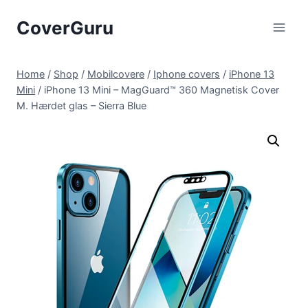
Skip
CoverGuru
to
content
Home
/
Shop
/
Mobilcovere
/
Iphone covers
/
iPhone 13
Mini
/
iPhone 13 Mini – MagGuard™ 360 Magnetisk Cover
M. Hærdet glas – Sierra Blue