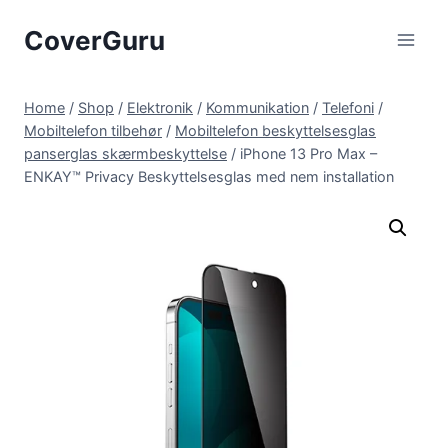
Skip
CoverGuru
to
content
Home
/
Shop
/
Elektronik
/
Kommunikation
/
Telefoni
/
Mobiltelefon tilbehør
/
Mobiltelefon beskyttelsesglas
panserglas skærmbeskyttelse
/
iPhone 13 Pro Max –
ENKAY™ Privacy Beskyttelsesglas med nem installation