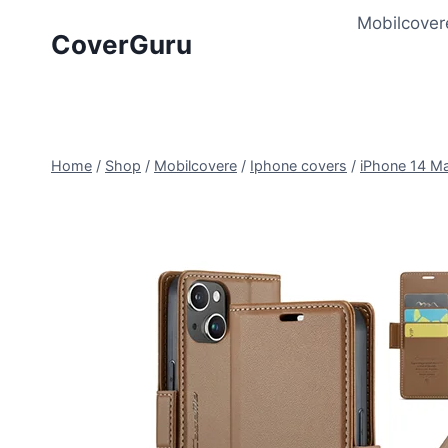
Skip
Mobilcover
to
CoverGuru
content
Home
/
Shop
/
Mobilcovere
/
Iphone covers
/
iPhone 14 M