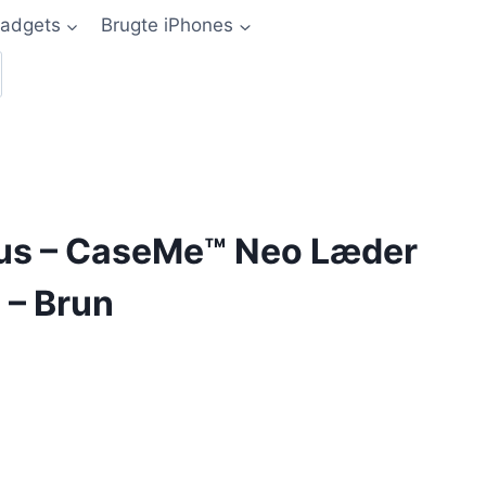
adgets
Brugte iPhones
lus – CaseMe™ Neo Læder
 – Brun