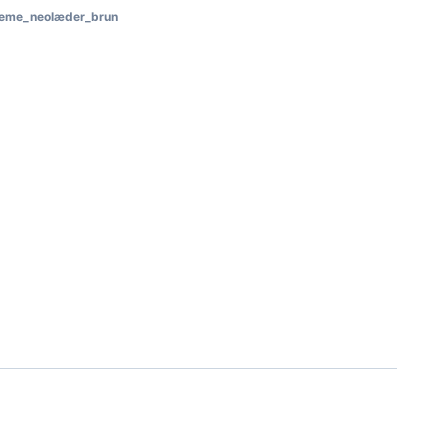
seme_neolæder_brun