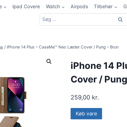
e
Ipad Covere
Watch
Airpods
Tilbehør
G
ax
/
iPhone 14 Plus – CaseMe™ Neo Læder Cover / Pung – Brun
iPhone 14 P
Cover / Pung
259,00
kr.
Køb vare