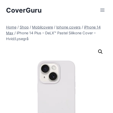
Skip
CoverGuru
to
content
Home
/
Shop
/
Mobilcovere
/
Iphone covers
/
iPhone 14
Max
/
iPhone 14 Plus – DeLX™ Pastel Silikone Cover –
Hvid/Lysegrå