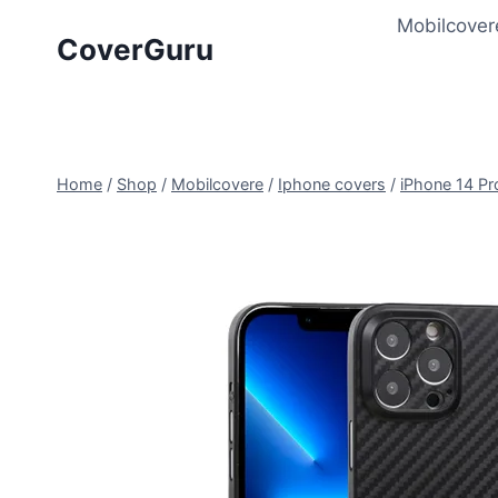
Skip
Mobilcover
to
CoverGuru
content
Home
/
Shop
/
Mobilcovere
/
Iphone covers
/
iPhone 14 Pr