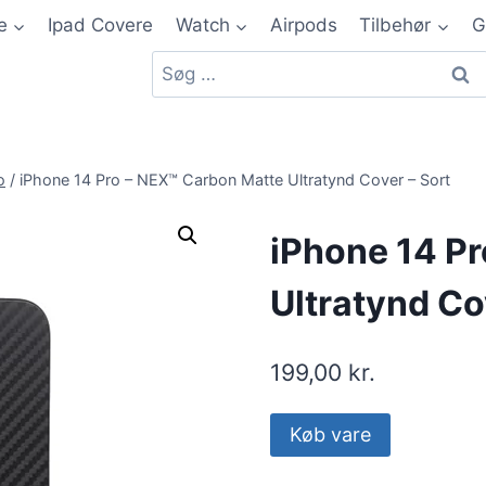
e
Ipad Covere
Watch
Airpods
Tilbehør
G
o
/
iPhone 14 Pro – NEX™ Carbon Matte Ultratynd Cover – Sort
iPhone 14 P
Ultratynd Co
199,00
kr.
Køb vare