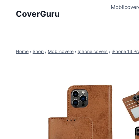
Skip
Mobilcover
to
CoverGuru
content
Home
/
Shop
/
Mobilcovere
/
Iphone covers
/
iPhone 14 Pr