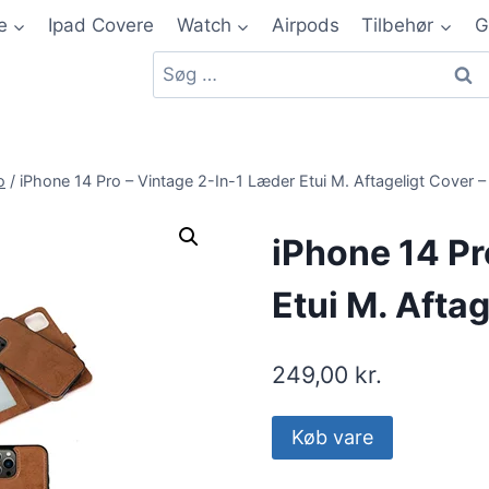
e
Ipad Covere
Watch
Airpods
Tilbehør
G
o
/
iPhone 14 Pro – Vintage 2-In-1 Læder Etui M. Aftageligt Cover –
iPhone 14 Pr
Etui M. Aftag
249,00
kr.
Køb vare