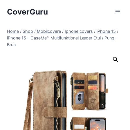
Skip
CoverGuru
to
content
Home
/
Shop
/
Mobilcovere
/
Iphone covers
/
iPhone 15
/
iPhone 15 – CaseMe™ Multifunktionel Læder Etui / Pung –
Brun