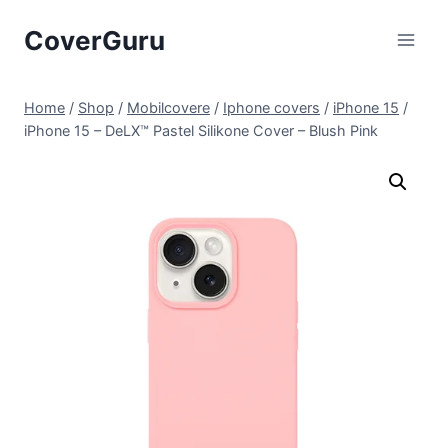
Skip
CoverGuru
to
content
Home
/
Shop
/
Mobilcovere
/
Iphone covers
/
iPhone 15
/
iPhone 15 – DeLX™ Pastel Silikone Cover – Blush Pink