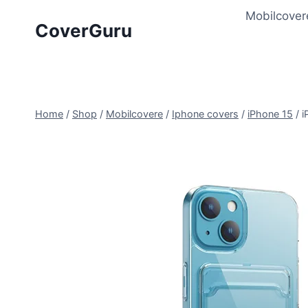
Skip
Mobilcover
to
CoverGuru
content
Home
/
Shop
/
Mobilcovere
/
Iphone covers
/
iPhone 15
/
i