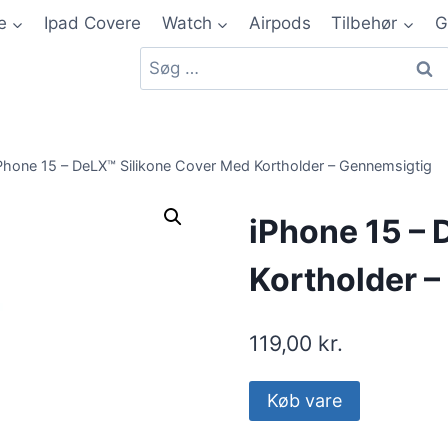
e
Ipad Covere
Watch
Airpods
Tilbehør
G
Phone 15 – DeLX™ Silikone Cover Med Kortholder – Gennemsigtig
iPhone 15 – 
Kortholder 
119,00
kr.
Køb vare