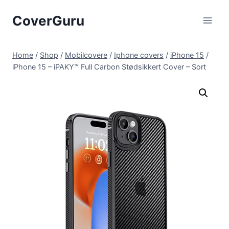
Skip
CoverGuru
to
content
Home
/
Shop
/
Mobilcovere
/
Iphone covers
/
iPhone 15
/
iPhone 15 – iPAKY™ Full Carbon Stødsikkert Cover – Sort