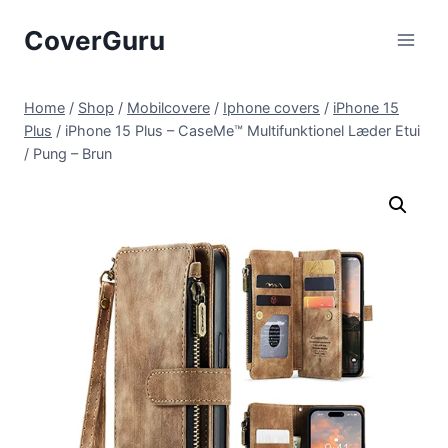
Skip
CoverGuru
to
content
Home
/
Shop
/
Mobilcovere
/
Iphone covers
/
iPhone 15
Plus
/
iPhone 15 Plus – CaseMe™ Multifunktionel Læder Etui
/ Pung – Brun