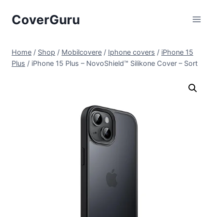
Skip
CoverGuru
to
content
Home
/
Shop
/
Mobilcovere
/
Iphone covers
/
iPhone 15
Plus
/
iPhone 15 Plus – NovoShield™ Silikone Cover – Sort