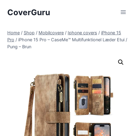
Skip
CoverGuru
to
content
Home
/
Shop
/
Mobilcovere
/
Iphone covers
/
iPhone 15
Pro
/
iPhone 15 Pro – CaseMe™ Multifunktionel Læder Etui /
Pung – Brun