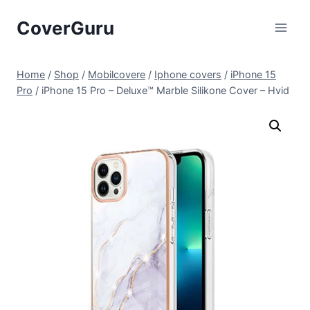
Skip
CoverGuru
to
content
Home
/
Shop
/
Mobilcovere
/
Iphone covers
/
iPhone 15
Pro
/
iPhone 15 Pro – Deluxe™ Marble Silikone Cover – Hvid