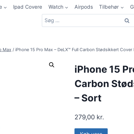
e
Ipad Covere
Watch
Airpods
Tilbehør
G
ro Max
/
iPhone 15 Pro Max – DeLX™ Full Carbon Stødsikkert Cover
iPhone 15 Pr
Carbon Stød
– Sort
279,00
kr.