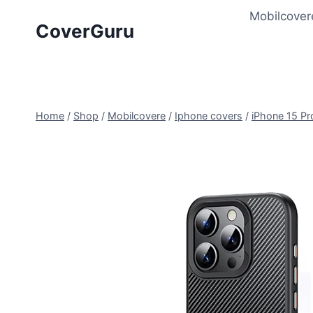
Skip
Mobilcover
to
CoverGuru
content
Home
/
Shop
/
Mobilcovere
/
Iphone covers
/
iPhone 15 P