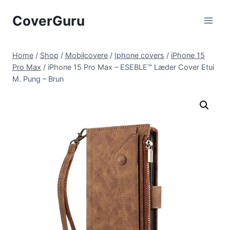
Skip
CoverGuru
to
content
Home
/
Shop
/
Mobilcovere
/
Iphone covers
/
iPhone 15
Pro Max
/
iPhone 15 Pro Max – ESEBLE™ Læder Cover Etui
M. Pung – Brun