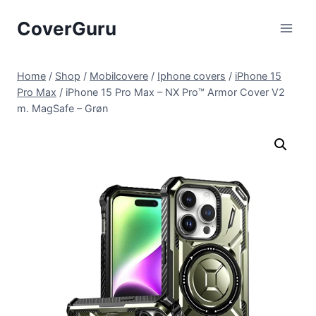
Skip
CoverGuru
to
content
Home
/
Shop
/
Mobilcovere
/
Iphone covers
/
iPhone 15
Pro Max
/
iPhone 15 Pro Max – NX Pro™ Armor Cover V2
m. MagSafe – Grøn