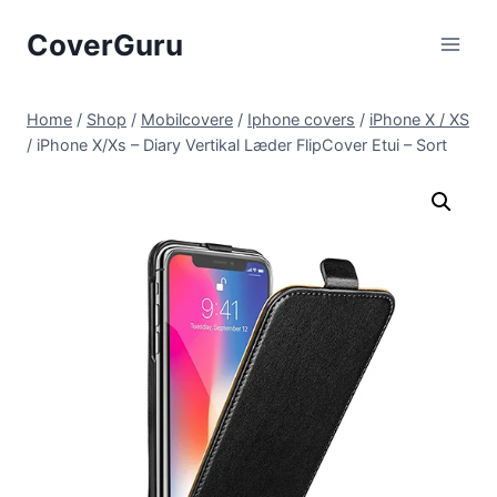
Skip
CoverGuru
to
content
Home
/
Shop
/
Mobilcovere
/
Iphone covers
/
iPhone X / XS
/
iPhone X/Xs – Diary Vertikal Læder FlipCover Etui – Sort