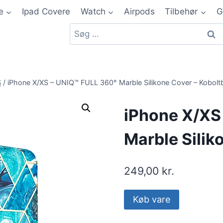
e
Ipad Covere
Watch
Airpods
Tilbehør
G
S
/
iPhone X/XS – UNIQ™ FULL 360° Marble Silikone Cover – Kobolt
iPhone X/XS
Marble Silik
249,00
kr.
Køb vare