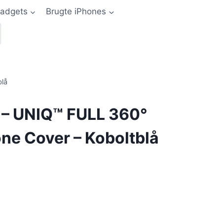
adgets
Brugte iPhones
blå
 – UNIQ™ FULL 360°
one Cover – Koboltblå