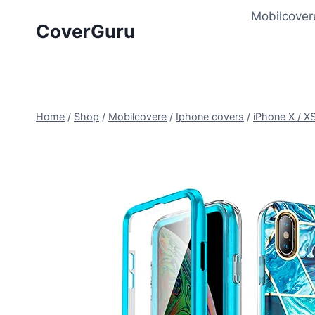
Skip
Mobilcover
to
CoverGuru
content
Home
/
Shop
/
Mobilcovere
/
Iphone covers
/
iPhone X / X