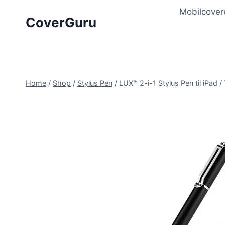
Skip
Mobilcover
to
CoverGuru
content
Home
/
Shop
/
Stylus Pen
/
LUX™ 2-i-1 Stylus Pen til iPad /