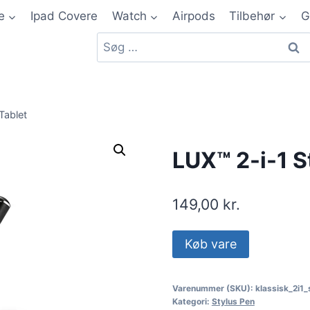
e
Ipad Covere
Watch
Airpods
Tilbehør
G
 Tablet
LUX™ 2-i-1 St
149,00
kr.
Køb vare
Varenummer (SKU):
klassisk_2i1_
Kategori:
Stylus Pen