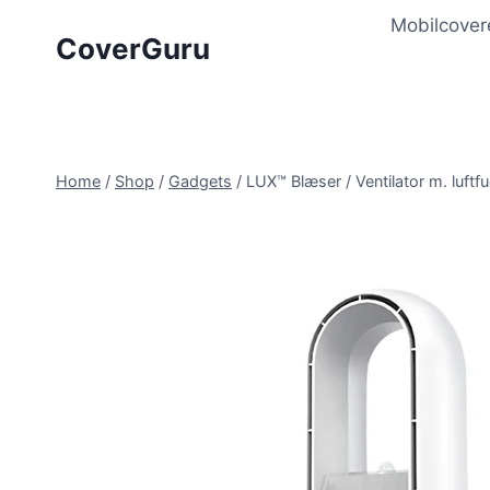
Skip
Mobilcover
to
CoverGuru
content
Home
/
Shop
/
Gadgets
/
LUX™ Blæser / Ventilator m. luftfu