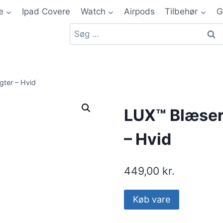
e
Ipad Covere
Watch
Airpods
Tilbehør
G
gter – Hvid
LUX™ Blæser 
– Hvid
449,00
kr.
Køb vare