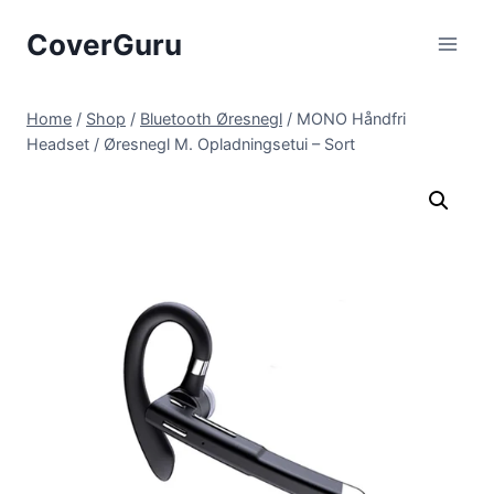
Skip
CoverGuru
to
content
Home
/
Shop
/
Bluetooth Øresnegl
/
MONO Håndfri
Headset / Øresnegl M. Opladningsetui – Sort